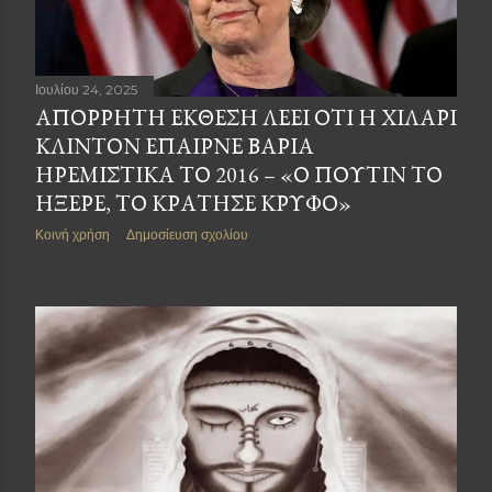
Ιουλίου 24, 2025
ΑΠΌΡΡΗΤΗ ΈΚΘΕΣΗ ΛΈΕΙ ΌΤΙ Η ΧΊΛΑΡΙ
ΚΛΊΝΤΟΝ ΈΠΑΙΡΝΕ ΒΑΡΙΆ
ΗΡΕΜΙΣΤΙΚΆ ΤΟ 2016 – «Ο ΠΟΎΤΙΝ ΤΟ
ΉΞΕΡΕ, ΤΟ ΚΡΆΤΗΣΕ ΚΡΥΦΌ»
Κοινή χρήση
Δημοσίευση σχολίου