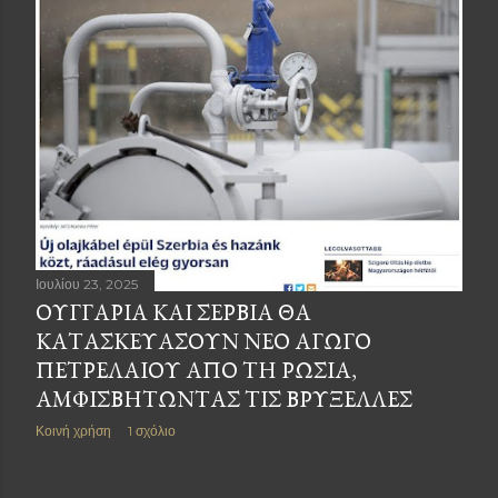
Ιουλίου 23, 2025
ΟΥΓΓΑΡΊΑ ΚΑΙ ΣΕΡΒΊΑ ΘΑ
ΚΑΤΑΣΚΕΥΆΣΟΥΝ ΝΈΟ ΑΓΩΓΌ
ΠΕΤΡΕΛΑΊΟΥ ΑΠΌ ΤΗ ΡΩΣΊΑ,
ΑΜΦΙΣΒΗΤΏΝΤΑΣ ΤΙΣ ΒΡΥΞΈΛΛΕΣ
Κοινή χρήση
1 σχόλιο