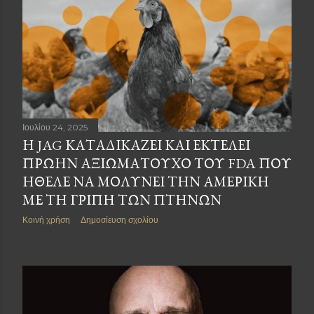
Ιουλίου 24, 2025
Η JAG ΚΑΤΑΔΙΚΆΖΕΙ ΚΑΙ ΕΚΤΕΛΕΊ
ΠΡΏΗΝ ΑΞΙΩΜΑΤΟΎΧΟ ΤΟΥ FDA ΠΟΥ
ΉΘΕΛΕ ΝΑ ΜΟΛΎΝΕΙ ΤΗΝ ΑΜΕΡΙΚΉ
ΜΕ ΤΗ ΓΡΊΠΗ ΤΩΝ ΠΤΗΝΏΝ
Κοινή χρήση
Δημοσίευση σχολίου