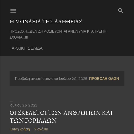
Μετάβαση στο κύριο περιεχόμενο
Η ΜΟΝΑΞΙΑ ΤΗΣ ΑΛΗΘΕΙΑΣ
ΠΡΟΣΟΧΗ...ΔΕΝ ΔΗΜΟΣΙΕΥΟΝΤΑΙ ΑΝΩΝΥΜΑ ΚΙ ΑΠΡΕΠΗ
ΣΧΟΛΙΑ...!!!
ΑΡΧΙΚΉ ΣΕΛΊΔΑ
Προβολή αναρτήσεων από Ιουλίου 20, 2025
ΠΡΟΒΟΛΉ ΌΛΩΝ
Α
ν
α
Ιουλίου 26, 2025
ΟΙ ΣΚΕΛΕΤΟΊ ΤΩΝ ΑΝΘΡΏΠΩΝ ΚΑΙ
ρ
ΤΩΝ ΓΟΡΊΛΛΩΝ
τ
Κοινή χρήση
2 σχόλια